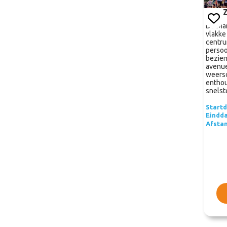
Z
De Mar
vlakke
centru
persoo
bezie
avenue
weers
enthou
snelst
Start
Eindd
Afsta