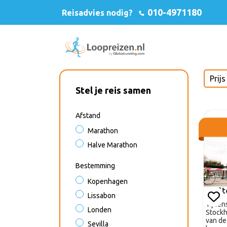
010-4971180
Reisadvies nodig?
Stel je reis samen
Afstand
Marathon
Halve Marathon
Uitverk
Bestemming
Kopenhagen
St
Lissabon
Tijden
Londen
Stockh
van de
Sevilla