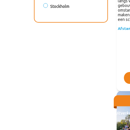
langs 
gebou
Stockholm
omstan
maken 
een sc
Afsta
Uitverk