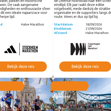
water, parken en historische
de Deense hoofdstad naar een sche
wen. De vaak aangename
eindtijd. Elk jaar raakt deze editie
digheden en enthousiaste sfeer
volgeboekt, mede dankzij de strakke
dit een ideale najaarsrace voor
organisatie en de supporters langs d
herpe tijd.
route. Wees er dus op tijd bij.
nd
Halve Marathon
Startdatum
18/09/2026
Einddatum
21/09/2026
Afstand
Halve Marathon
Bekijk deze reis
Bekijk deze reis
ocht
Uitverkocht