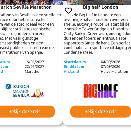
urich Sevilla Marathon
Big half London
athon van Sevilla is een snelle en
Loop de Big Half in Londen: een
 race door het historische
levendige halve marathon over een
m van de stad. Ideaal voor een
snelle, autovrije route. Je start bij de
nlijk record, langs iconische
iconische Tower Bridge en finisht bij
nswaardigheden en brede
Cutty Sark in Greenwich, omringd do
s. Met vaak gunstige
duizenden lopers en enthousiaste
omstandigheden en een
supporters langs de kant. Een perfec
siast publiek is dit één van de
combinatie van sportieve uitdaging e
e marathons van Spanje.
Londense sfeer.
datum
19/02/2027
Startdatum
04/09/2026
atum
22/02/2027
Einddatum
07/09/2026
nd
Marathon
Afstand
Halve Marathon
Bekijk deze reis
Bekijk deze reis