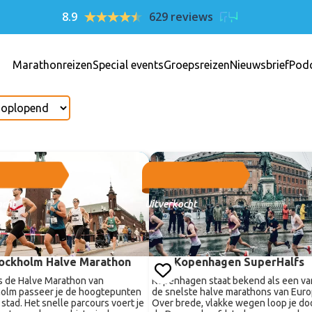
8.9
629 reviews
Marathonreizen
Special events
Groepsreizen
Nieuwsbrief
Pod
ocht
Uitverkocht
ockholm Halve Marathon
Kopenhagen SuperHalfs
s de Halve Marathon van
Kopenhagen staat bekend als een va
olm passeer je de hoogtepunten
de snelste halve marathons van Euro
 stad. Het snelle parcours voert je
Over brede, vlakke wegen loop je do