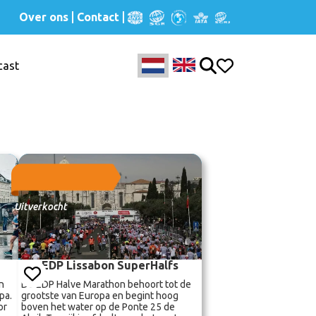
Over ons
Contact
cast
Uitverkocht
EDP Lissabon SuperHalfs
n
De EDP Halve Marathon behoort tot de
pa.
grootste van Europa en begint hoog
or
boven het water op de Ponte 25 de