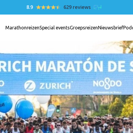
8.9
629 reviews
Marathonreizen
Special events
Groepsreizen
Nieuwsbrief
Pod