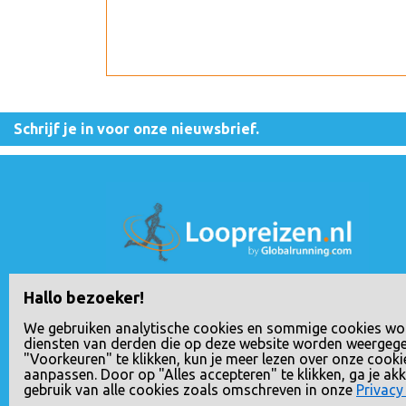
Schrijf je in voor onze nieuwsbrief.
Loopreizen is een handelsnaam van Rho Delt
Hallo bezoeker!
Travel B.V., geregistreerd bij de Nederlandse
We gebruiken analytische cookies en sommige cookies wo
Kamer van Koophandel onder nummer
diensten van derden die op deze website worden weergeg
"Voorkeuren" te klikken, kun je meer lezen over onze cooki
24258592. Het BTW nummer van Rho Delta
aanpassen. Door op "Alles accepteren" te klikken, ga je a
Travel B.V. is NL807833617B01.
gebruik van alle cookies zoals omschreven in onze
Privacy