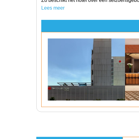
Zo beschikt het hotel over een seizoensge
Lees meer