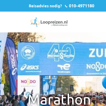
010-4971180
Reisadvies nodig?
Marathon