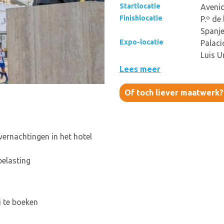
Startlocatie
Avenid
Finishlocatie
P.º de
Spanj
Expo-locatie
Palaci
Luis U
Lees meer
Of toch liever maatwerk
ernachtingen in het hotel
belasting
j te boeken