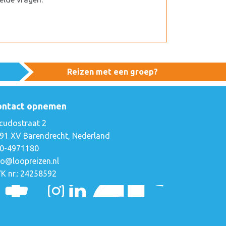
Reizen met een groep?
ontact opnemen
cudostraat 2
91 XV Barendrecht, Nederland
0-4971180
fo@loopreizen.nl
K nr.: 24258592