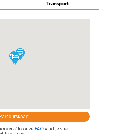
Transport
Parcourskaart
honreis? In onze
FAQ
vind je snel
lde vragen.