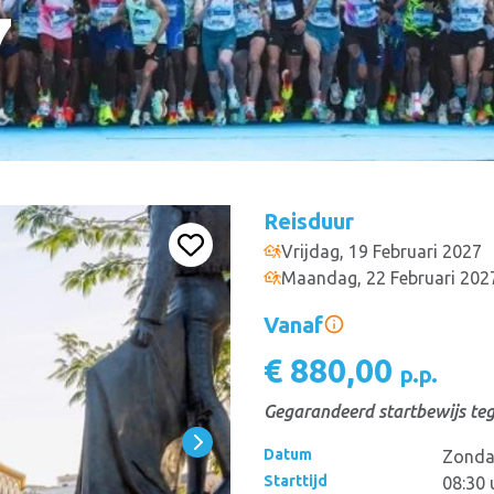
7
Reisduur
Vrijdag, 19 Februari 2027
Maandag, 22 Februari 202
Vanaf
€ 880,00
p.p.
Gegarandeerd startbewijs teg
Datum
Zondag
Starttijd
08:30 