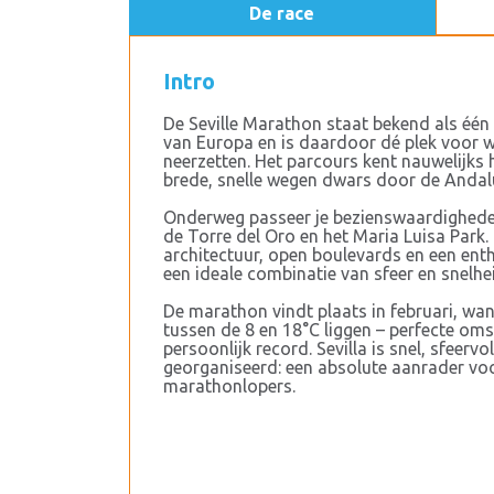
De race
Intro
De Seville Marathon staat bekend als één
van Europa en is daardoor dé plek voor wie
neerzetten. Het parcours kent nauwelijks 
brede, snelle wegen dwars door de Andal
Onderweg passeer je bezienswaardighede
de Torre del Oro en het Maria Luisa Park.
architectuur, open boulevards en een ent
een ideale combinatie van sfeer en snelhe
De marathon vindt plaats in februari, wa
tussen de 8 en 18°C liggen – perfecte o
persoonlijk record. Sevilla is snel, sfeervo
georganiseerd: een absolute aanrader vo
marathonlopers.