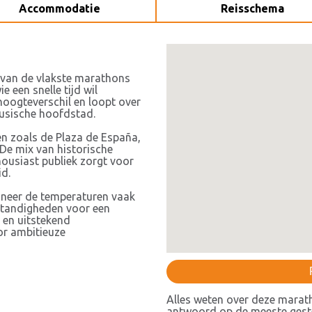
Accommodatie
Reisschema
 van de vlakste marathons
 een snelle tijd wil
hoogteverschil en loopt over
usische hoofdstad.
n zoals de Plaza de España,
 De mix van historische
housiast publiek zorgt voor
id.
nneer de temperaturen vaak
mstandigheden voor een
l en uitstekend
or ambitieuze
Alles weten over deze marat
antwoord op de meeste geste