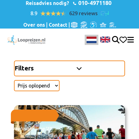
010-4971180
Reisadvies nodig?
8.9
629 reviews
Over ons
Contact
Filters
Voorinschrijving '27