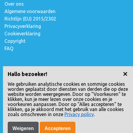
Over ons
Algemene voorwaarden
Richtlijn (EU) 2015/2302
Privacyverklaring
Cookieverklaring
Copyright
FAQ
Contact opnemen
Hallo bezoeker!
Escudostraat 2
We gebruiken analytische cookies en sommige cookies
worden geplaatst door diensten van derden die op deze
2991 XV Barendrecht, Nederland
website worden weergegeven. Door op "Voorkeuren" te
010-4971180
klikken, kun je meer lezen over onze cookies en je
voorkeuren aanpassen. Door op "Alles accepteren" te
info@loopreizen.nl
klikken, ga je akkoord met het gebruik van alle cookies
KVK nr.: 24258592
zoals omschreven in onze
Privacy policy
.
Weigeren
Accepteren