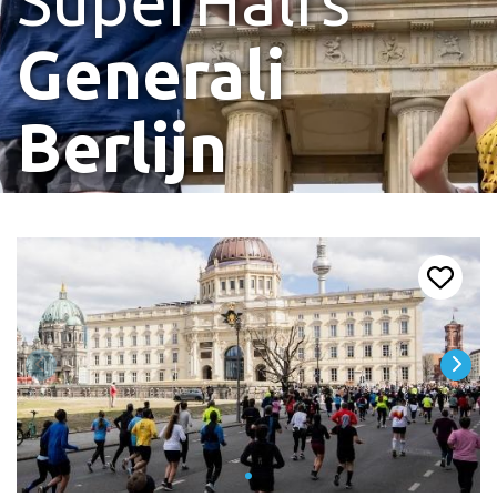
SuperHalfs
Generali
Berlijn