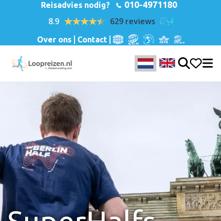
010-4971180
Reisadvies nodig?
8.9
629 reviews
Over ons
Contact