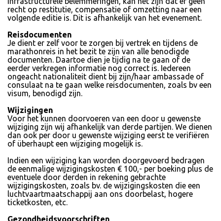
infrastructurele belemmeringen, kan het zijn dat er geen
recht op restitutie, compensatie of omzetting naar een
volgende editie is. Dit is afhankelijk van het evenement.
Reisdocumenten
Je dient er zelf voor te zorgen bij vertrek en tijdens de
marathonreis in het bezit te zijn van alle benodigde
documenten. Daartoe dien je tijdig na te gaan of de
eerder verkregen informatie nog correct is. Iedereen
ongeacht nationaliteit dient bij zijn/haar ambassade of
consulaat na te gaan welke reisdocumenten, zoals bv een
visum, benodigd zijn.
Wijzigingen
Voor het kunnen doorvoeren van een door u gewenste
wijziging zijn wij afhankelijk van derde partijen. We dienen
dan ook per door u gewenste wijziging eerst te verifiëren
of überhaupt een wijziging mogelijk is.
Indien een wijziging kan worden doorgevoerd bedragen
de eenmalige wijzigingskosten € 100,- per boeking plus de
eventuele door derden in rekening gebrachte
wijzigingskosten, zoals bv. de wijzigingskosten die een
luchtvaartmaatschappij aan ons doorbelast, hogere
ticketkosten, etc.
Gezondheidsvoorschriften