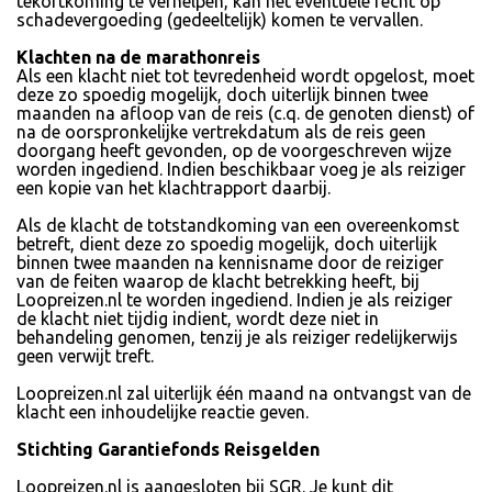
tekortkoming te verhelpen, kan het eventuele recht op
schadevergoeding (gedeeltelijk) komen te vervallen.
Klachten na de marathonreis
Als een klacht niet tot tevredenheid wordt opgelost, moet
deze zo spoedig mogelijk, doch uiterlijk binnen twee
maanden na afloop van de reis (c.q. de genoten dienst) of
na de oorspronkelijke vertrekdatum als de reis geen
doorgang heeft gevonden, op de voorgeschreven wijze
worden ingediend. Indien beschikbaar voeg je als reiziger
een kopie van het klachtrapport daarbij.
Als de klacht de totstandkoming van een overeenkomst
betreft, dient deze zo spoedig mogelijk, doch uiterlijk
binnen twee maanden na kennisname door de reiziger
van de feiten waarop de klacht betrekking heeft, bij
Loopreizen.nl te worden ingediend. Indien je als reiziger
de klacht niet tijdig indient, wordt deze niet in
behandeling genomen, tenzij je als reiziger redelijkerwijs
geen verwijt treft.
Loopreizen.nl zal uiterlijk één maand na ontvangst van de
klacht een inhoudelijke reactie geven.
Stichting Garantiefonds Reisgelden
Loopreizen.nl is aangesloten bij SGR. Je kunt dit