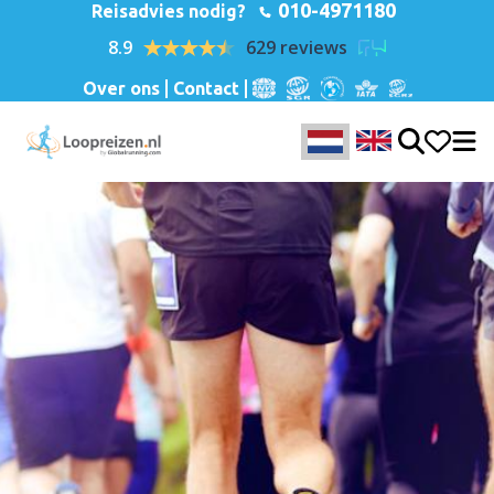
010-4971180
Reisadvies nodig?
8.9
629 reviews
Over ons
Contact