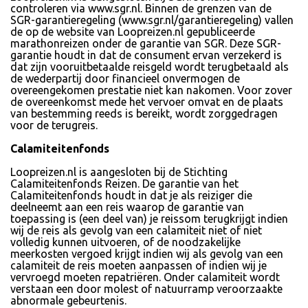
controleren via www.sgr.nl. Binnen de grenzen van de
SGR-garantieregeling (www.sgr.nl/garantieregeling) vallen
de op de website van Loopreizen.nl gepubliceerde
marathonreizen onder de garantie van SGR. Deze SGR-
garantie houdt in dat de consument ervan verzekerd is
dat zijn vooruitbetaalde reisgeld wordt terugbetaald als
de wederpartij door financieel onvermogen de
overeengekomen prestatie niet kan nakomen. Voor zover
de overeenkomst mede het vervoer omvat en de plaats
van bestemming reeds is bereikt, wordt zorggedragen
voor de terugreis.
Calamiteitenfonds
Loopreizen.nl is aangesloten bij de Stichting
Calamiteitenfonds Reizen. De garantie van het
Calamiteitenfonds houdt in dat je als reiziger die
deelneemt aan een reis waarop de garantie van
toepassing is (een deel van) je reissom terugkrijgt indien
wij de reis als gevolg van een calamiteit niet of niet
volledig kunnen uitvoeren, of de noodzakelijke
meerkosten vergoed krijgt indien wij als gevolg van een
calamiteit de reis moeten aanpassen of indien wij je
vervroegd moeten repatriëren. Onder calamiteit wordt
verstaan een door molest of natuurramp veroorzaakte
abnormale gebeurtenis.