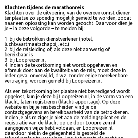
Klachten tijdens de marathonreis
Klachten over de uitvoering van de overeenkomst dienen
ter plaatse zo spoedig mogelijk gemeld te worden, zodat
naar een oplossing kan worden gezocht. Daarvoor dien je
je – in deze volgorde – te melden bij:
1. bij de betrokken dienstverlener (hotel,
luchtvaartmaatschappij, etc.)
2. bij de reisleiding of, als deze niet aanwezig of
bereikbaar is
3. bij Loopreizen.nl
4. Indien de tekortkoming niet wordt opgeheven en
afbreuk doet aan de kwaliteit van de reis, moet deze in
ieder geval onverwijld, d.w.z. zonder enige toerekenbare
vertraging, worden gemeld bij Loopreizen.nl
Als een tekortkoming ter plaatse niet bevredigend wordt
opgelost, kun je deze bij Loopreizen.nl, in de vorm van een
klacht, laten registreren (klachtrapportage). Op deze
website en bij je reisbescheiden vind je de
contactgegevens en bereikbaarheid van de betrokkenen.
Indien je als reiziger je niet aan de meldingsplicht en de
registratie van de klacht op de door Loopreizen.nl
aangegeven wijze hebt voldaan, en Loopreizen.nl
daardoor niet in de gelegenheid is gesteld de