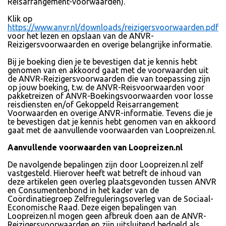
Reisarrangement-voorwaarden).
Klik op
https://www.anvr.nl/downloads/reizigersvoorwaarden.pdf
voor het lezen en opslaan van de ANVR-
Reizigersvoorwaarden en overige belangrijke informatie.
Bij je boeking dien je te bevestigen dat je kennis hebt
genomen van en akkoord gaat met de voorwaarden uit
de ANVR-Reizigersvoorwaarden die van toepassing zijn
op jouw boeking, t.w. de ANVR-Reisvoorwaarden voor
pakketreizen of ANVR-Boekingsvoorwaarden voor losse
reisdiensten en/of Gekoppeld Reisarrangement
Voorwaarden en overige ANVR-informatie. Tevens die je
te bevestigen dat je kennis hebt genomen van en akkoord
gaat met de aanvullende voorwaarden van Loopreizen.nl.
Aanvullende voorwaarden van Loopreizen.nl
De navolgende bepalingen zijn door Loopreizen.nl zelf
vastgesteld. Hierover heeft wat betreft de inhoud van
deze artikelen geen overleg plaatsgevonden tussen ANVR
en Consumentenbond in het kader van de
Coördinatiegroep Zelfreguleringsoverleg van de Sociaal-
Economische Raad. Deze eigen bepalingen van
Loopreizen.nl mogen geen afbreuk doen aan de ANVR-
Reizigersvoorwaarden en zijn uitsluitend bedoeld als