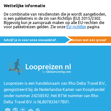
Wettelijke informatie
De combinatie van reisdiensten die je wordt aangeboden,
is een pakketreis in de zin van Richtlijn (EU) 2015/2302.
Bijgevolg kun je aanspraak maken op alle EU-rechten die
voor pakketreizen gelden. Zie onze
EU-richtlijn
pagina.
Schrijf je in voor onze nieuwsbrief.
Reizen met een groep?
Loopreizen is een handelsnaam van Rho Delta Travel B.V.,
geregistreerd bij de Nederlandse Kamer van Koophandel
onder nummer 24258592. Het BTW nummer van Rho
Delta Travel B.V. is NL807833617B01.