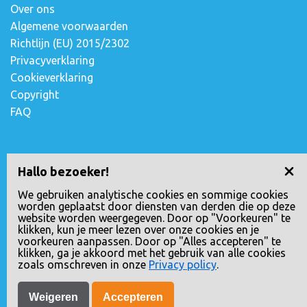
Over ons
Algemene voorwaarden
Richtlijn (EU) 2015/2302
Privacyverklaring
Cookieverklaring
Copyright
FAQ
Contact opnemen
Hallo bezoeker!
Escudostraat 2
We gebruiken analytische cookies en sommige cookies
worden geplaatst door diensten van derden die op deze
2991 XV Barendrecht, Nederland
website worden weergegeven. Door op "Voorkeuren" te
010-4971180
klikken, kun je meer lezen over onze cookies en je
voorkeuren aanpassen. Door op "Alles accepteren" te
info@loopreizen.nl
klikken, ga je akkoord met het gebruik van alle cookies
KVK nr.: 24258592
zoals omschreven in onze
Privacy policy
.
Weigeren
Accepteren