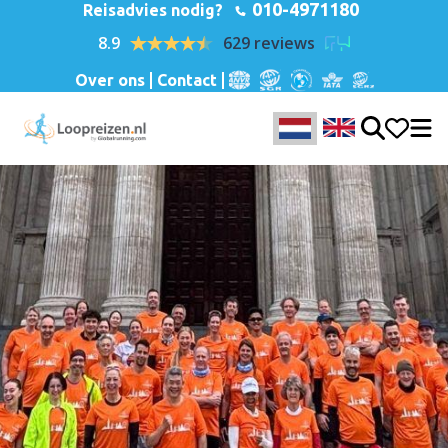
010-4971180
Reisadvies nodig?
8.9
629 reviews
Over ons
Contact