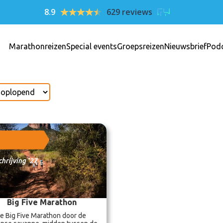
8.9
629 reviews
Marathonreizen
Special events
Groepsreizen
Nieuwsbrief
Pod
hrijving '27
Big Five Marathon
e Big Five Marathon door de