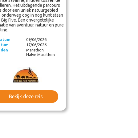
anse savanne, midden tussen de
dieren. Het uitdagende parcours
je door een uniek natuurgebied
e onderweg oog in oog kunt staan
 Big Five. Een onvergetelijke
atie van avontuur, natuur en pure
line.
datum
09/06/2026
atum
17/06/2026
nden
Marathon
Halve Marathon
Bekijk deze reis