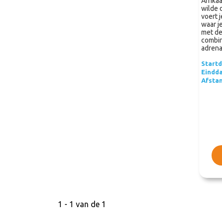
Afrika
wilde 
voert 
waar j
met de
combin
adrena
Start
Eindd
Afsta
1 - 1 van de 1