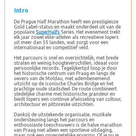
Intro
De Prague Half Marathon heeft een prestigieuze
Gold Label-status en maakt onderdeel uit van de
populaire
SuperHalfs
Series. Het evenement trekt
elk jaar zowel elite-atleten als recreatieve lopers
uit meer dan 55 landen, wat zorgt voor een
internationaal en competitief veld.
Het parcours is snel en overzichtelijk, met brede
straten en weinig hoogteverschillen, ideaal voor
persoonlijke records. Tegelijkertijd loop je door
het historische centrum van Praag en langs de
oevers van de Moldau, met adembenemend
uitzicht op de iconische Charles Bridge en het
prachtige oude stadsdeel. De route combineert
stedelijke charme met historische grandeur en
biedt lopers een continue afwisseling van cultuur,
architectuur en pittoreske uitzichten.
Dankzij de uitstekende organisatie, muzikale
ondersteuning langs het parcours en
enthousiaste toeschouwers is de halve marathon
van Praag niet alleen een sportieve uitdaging,
maar ook een onvergetelijke ervaring. Of je nu je