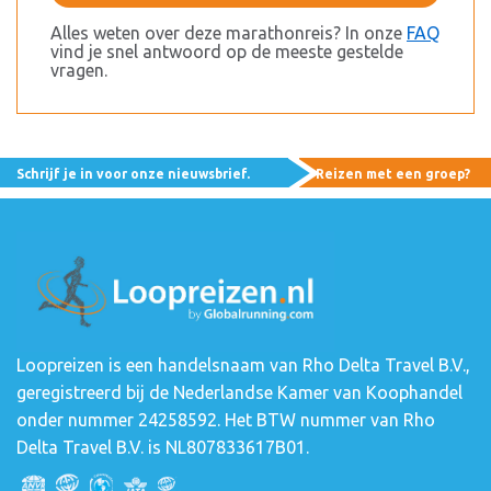
Alles weten over deze marathonreis? In onze
FAQ
vind je snel antwoord op de meeste gestelde
vragen.
Schrijf je in voor onze nieuwsbrief.
Reizen met een groep?
Loopreizen is een handelsnaam van Rho Delta Travel B.V.,
geregistreerd bij de Nederlandse Kamer van Koophandel
onder nummer 24258592. Het BTW nummer van Rho
Delta Travel B.V. is NL807833617B01.