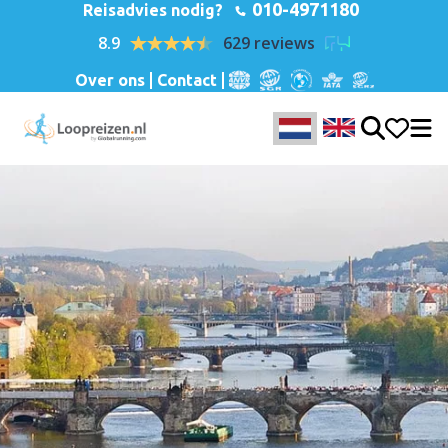
010-4971180
Reisadvies nodig?
8.9
629 reviews
Over ons
Contact