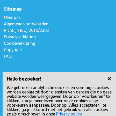
Sitemap
Over ons
Algemene voorwaarden
Richtlijn (EU) 2015/2302
Privacyverklaring
Cookieverklaring
Copyright
FAQ
Contact opnemen
Hallo bezoeker!
Escudostraat 2
We gebruiken analytische cookies en sommige cookies
worden geplaatst door diensten van derden die op deze
2991 XV Barendrecht, Nederland
website worden weergegeven. Door op "Voorkeuren" te
010-4971180
klikken, kun je meer lezen over onze cookies en je
voorkeuren aanpassen. Door op "Alles accepteren" te
info@loopreizen.nl
klikken, ga je akkoord met het gebruik van alle cookies
KVK nr.: 24258592
zoals omschreven in onze
Privacy policy
.