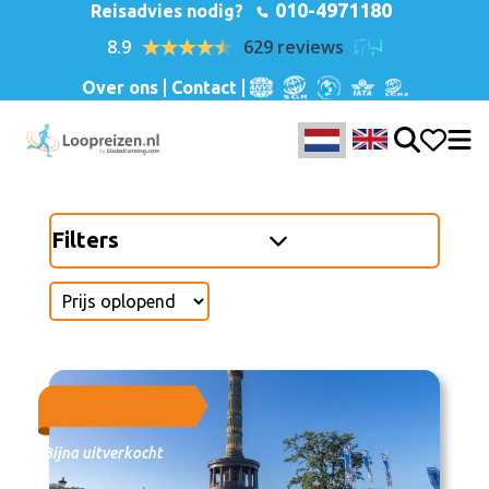
010-4971180
Reisadvies nodig?
8.9
629 reviews
Over ons
Contact
Filters
Bijna uitverkocht