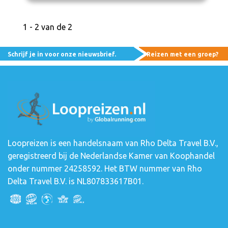
1 - 2 van de 2
Schrijf je in voor onze nieuwsbrief.
Reizen met een groep?
Loopreizen is een handelsnaam van Rho Delta Travel B.V.,
geregistreerd bij de Nederlandse Kamer van Koophandel
onder nummer 24258592. Het BTW nummer van Rho
Delta Travel B.V. is NL807833617B01.