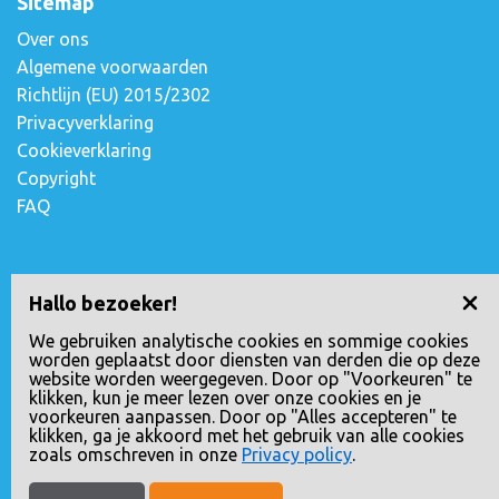
Sitemap
Over ons
Algemene voorwaarden
Richtlijn (EU) 2015/2302
Privacyverklaring
Cookieverklaring
Copyright
FAQ
Contact opnemen
Hallo bezoeker!
Escudostraat 2
We gebruiken analytische cookies en sommige cookies
worden geplaatst door diensten van derden die op deze
2991 XV Barendrecht, Nederland
website worden weergegeven. Door op "Voorkeuren" te
010-4971180
klikken, kun je meer lezen over onze cookies en je
voorkeuren aanpassen. Door op "Alles accepteren" te
info@loopreizen.nl
klikken, ga je akkoord met het gebruik van alle cookies
KVK nr.: 24258592
zoals omschreven in onze
Privacy policy
.