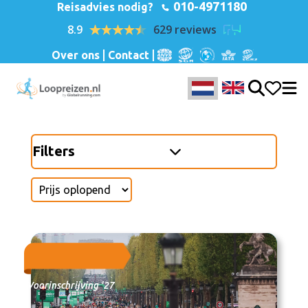
010-4971180
Reisadvies nodig?
8.9
629 reviews
Over ons
Contact
Filters
Voorinschrijving '27