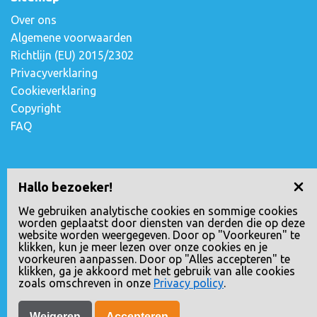
Over ons
Algemene voorwaarden
Richtlijn (EU) 2015/2302
Privacyverklaring
Cookieverklaring
Copyright
FAQ
Contact opnemen
Hallo bezoeker!
Escudostraat 2
We gebruiken analytische cookies en sommige cookies
worden geplaatst door diensten van derden die op deze
2991 XV Barendrecht, Nederland
website worden weergegeven. Door op "Voorkeuren" te
010-4971180
klikken, kun je meer lezen over onze cookies en je
voorkeuren aanpassen. Door op "Alles accepteren" te
info@loopreizen.nl
klikken, ga je akkoord met het gebruik van alle cookies
KVK nr.: 24258592
zoals omschreven in onze
Privacy policy
.
Weigeren
Accepteren