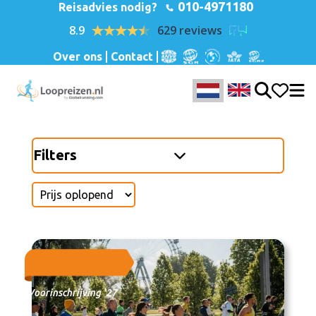
010-4971180
Reisadvies nodig?
8.9
629 reviews
Over ons
Contact
Filters
Voorinschrijving '27