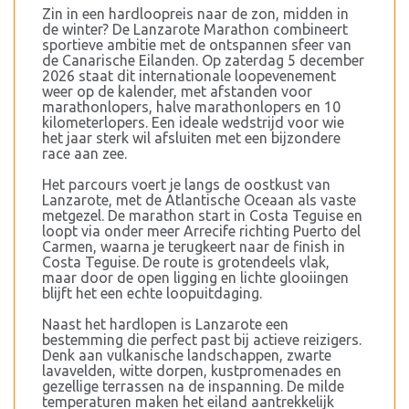
Zin in een hardloopreis naar de zon, midden in
de winter? De Lanzarote Marathon combineert
sportieve ambitie met de ontspannen sfeer van
de Canarische Eilanden. Op zaterdag 5 december
2026 staat dit internationale loopevenement
weer op de kalender, met afstanden voor
marathonlopers, halve marathonlopers en 10
kilometerlopers. Een ideale wedstrijd voor wie
het jaar sterk wil afsluiten met een bijzondere
race aan zee.
Het parcours voert je langs de oostkust van
Lanzarote, met de Atlantische Oceaan als vaste
metgezel. De marathon start in Costa Teguise en
loopt via onder meer Arrecife richting Puerto del
Carmen, waarna je terugkeert naar de finish in
Costa Teguise. De route is grotendeels vlak,
maar door de open ligging en lichte glooiingen
blijft het een echte loopuitdaging.
Naast het hardlopen is Lanzarote een
bestemming die perfect past bij actieve reizigers.
Denk aan vulkanische landschappen, zwarte
lavavelden, witte dorpen, kustpromenades en
gezellige terrassen na de inspanning. De milde
temperaturen maken het eiland aantrekkelijk