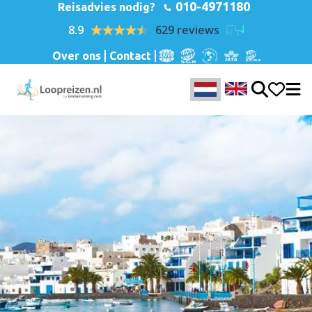
010-4971180
Reisadvies nodig?
8.9
629 reviews
Over ons
Contact