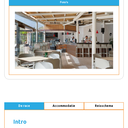
Foto's
De race
Accommodatie
Reisschema
Intro