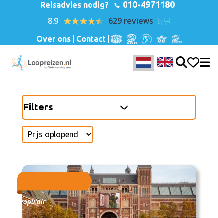
010-4971180
Reisadvies nodig?
8.9
629 reviews
Over ons
Contact
Filters
Populair