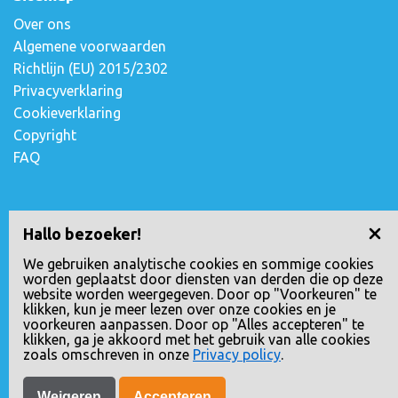
Over ons
Algemene voorwaarden
Richtlijn (EU) 2015/2302
Privacyverklaring
Cookieverklaring
Copyright
FAQ
Contact opnemen
Hallo bezoeker!
Escudostraat 2
We gebruiken analytische cookies en sommige cookies
worden geplaatst door diensten van derden die op deze
2991 XV Barendrecht, Nederland
website worden weergegeven. Door op "Voorkeuren" te
010-4971180
klikken, kun je meer lezen over onze cookies en je
voorkeuren aanpassen. Door op "Alles accepteren" te
info@loopreizen.nl
klikken, ga je akkoord met het gebruik van alle cookies
KVK nr.: 24258592
zoals omschreven in onze
Privacy policy
.
Weigeren
Accepteren