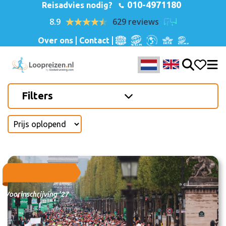
010-4971180
Reisadvies nodig?
8.9
629 reviews
Over ons
Contact
Filters
Voorinschrijving '27