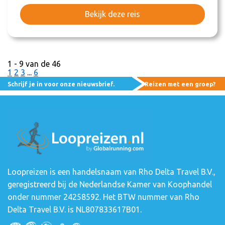
Bekijk deze reis
1 - 9 van de 46
1
2
3
...
6
Schrijf je in voor onze nieuwsbrief.
Reizen met een groep?
Loopreizen is een handelsnaam van Rho Delta Travel B.V.,
geregistreerd bij de Nederlandse Kamer van Koophandel
onder nummer 24258592. Het BTW nummer van Rho
Delta Travel B.V. is NL807833617B01.