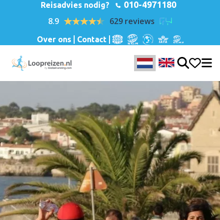
010-4971180
Reisadvies nodig?
8.9
629 reviews
Over ons
Contact