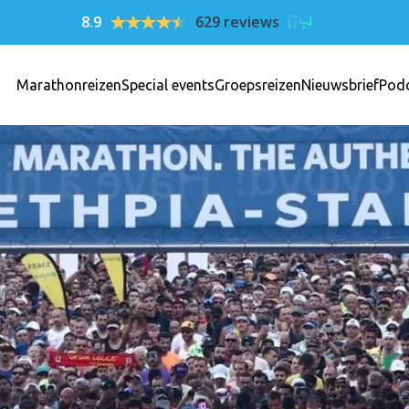
8.9
629 reviews
Marathonreizen
Special events
Groepsreizen
Nieuwsbrief
Pod