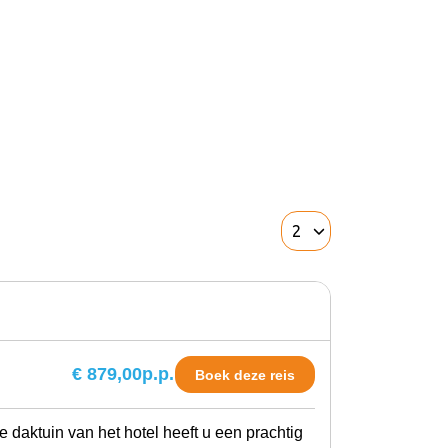
€ 879,00
p.p.
Boek deze reis
e daktuin van het hotel heeft u een prachtig