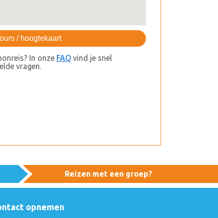
ours / hoogtekaart
honreis? In onze
FAQ
vind je snel
lde vragen.
Reizen met een groep?
ontact opnemen