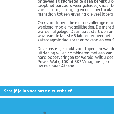
ongeveer 10 kilometer te gaan bereikt u 
loopt het parcours weer geleidelijk naar 
van historie, uitdaging en een spectacula
marathon tot een ervaring die veel lopers l
Ook voor lopers die niet de volledige mar
weekend mooie mogelijkheden. De marat
worden afgelegd. Daarnaast start op zo
waarvan de laatste 5 kilometer over het
zaterdagmiddag staat er bovendien een 
Deze reis is geschikt voor lopers en wand
uitdaging willen combineren met een van 
hardloopervaringen ter wereld. Wilt u d
Power Walk, 10K of 5K? Vraag ons gerust
uw reis naar Athene.
Schrijf je in voor onze nieuwsbrief.