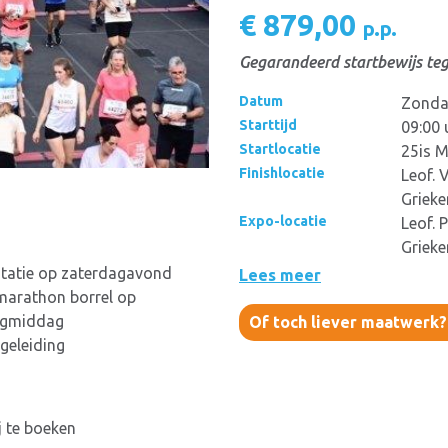
€ 879,00
p.p.
Gegarandeerd startbewijs teg
Datum
Zonda
Starttijd
09:00 
Startlocatie
25is M
Finishlocatie
Leof. 
Grieke
Expo-locatie
Leof. 
Grieke
tatie op zaterdagavond
Lees meer
marathon borrel op
gmiddag
Of toch liever maatwerk
geleiding
j te boeken