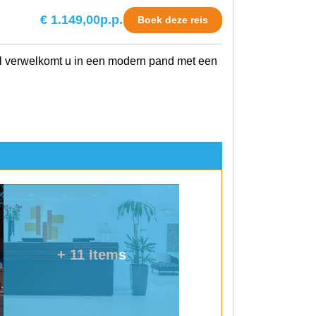
€ 1.149,00
p.p.
Boek deze reis
el verwelkomt u in een modern pand met een
+ 11 Items