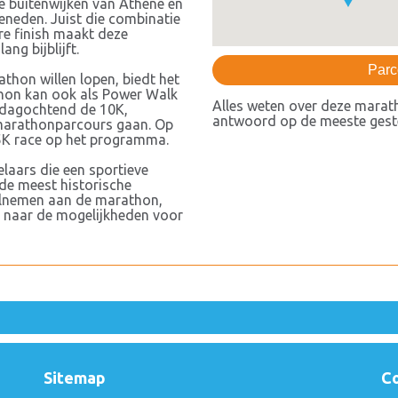
de buitenwijken van Athene en
beneden. Juist die combinatie
ire finish maakt deze
ang bijblijft.
Parc
athon willen lopen, biedt het
hon kan ook als Power Walk
Alles weten over deze marat
ndagochtend de 10K,
antwoord op de meeste geste
 marathonparcours gaan. Op
5K race op het programma.
elaars die een sportieve
de meest historische
eelnemen aan de marathon,
 naar de mogelijkheden voor
Sitemap
C