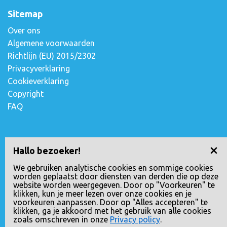
Sitemap
Over ons
Algemene voorwaarden
Richtlijn (EU) 2015/2302
Privacyverklaring
Cookieverklaring
Copyright
FAQ
Contact opnemen
Hallo bezoeker!
Escudostraat 2
We gebruiken analytische cookies en sommige cookies
worden geplaatst door diensten van derden die op deze
2991 XV Barendrecht, Nederland
website worden weergegeven. Door op "Voorkeuren" te
010-4971180
klikken, kun je meer lezen over onze cookies en je
voorkeuren aanpassen. Door op "Alles accepteren" te
info@loopreizen.nl
klikken, ga je akkoord met het gebruik van alle cookies
KVK nr.: 24258592
zoals omschreven in onze
Privacy policy
.