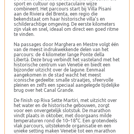
sport en cultuur op spectaculaire wijze
combineert. Het parcours start bij Villa Pisani
aan de Riviera del Brenta, een regio die
bekendstaat om haar historische villa’s en
schilderachtige omgeving. De eerste kilometers
zijn vlak en snel, ideaal om direct een goed ritme
te vinden.
Na passages door Marghera en Mestre volgt één
van de meest indrukwekkende delen van het
parcours: de 4 kilometer lange Ponte della
Libertà. Deze brug verbindt het vasteland met het
historische centrum van Venetië en biedt een
bijzonder uitzicht over de lagune. Eenmaal
aangekomen in de stad wacht het meest
iconische gedeelte: smalle straatjes, sfeervolle
pleinen en zelfs een speciaal aangelegde tijdelijke
brug over het Canal Grande.
De finish op Riva Sette Martiri, met uitzicht over
het water en de historische gebouwen, zorgt
voor een onvergetelijk slotstuk. De marathon
vindt plaats in oktober, met doorgaans milde
temperaturen rond de 10–18°C. Een grotendeels
vlak parcours, uitstekende organisatie en een
unieke setting maken Venetië tot een marathon