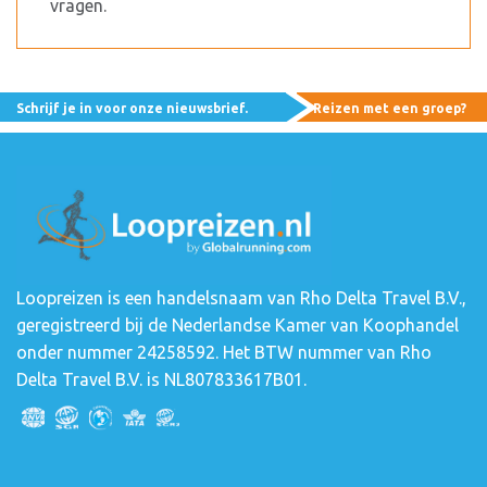
vragen.
Schrijf je in voor onze nieuwsbrief.
Reizen met een groep?
Loopreizen is een handelsnaam van Rho Delta Travel B.V.,
geregistreerd bij de Nederlandse Kamer van Koophandel
onder nummer 24258592. Het BTW nummer van Rho
Delta Travel B.V. is NL807833617B01.