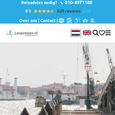
010-4971180
Reisadvies nodig?
8.9
629 reviews
Over ons
Contact