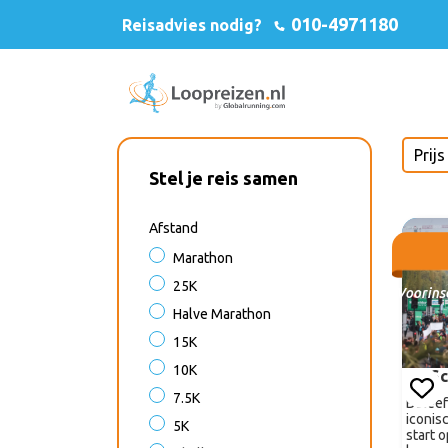
010-4971180
Reisadvies nodig?
Stel je reis samen
Afstand
Marathon
25K
Voorinsc
Halve Marathon
15K
10K
Sc
7.5K
Beleef
iconis
5K
start 