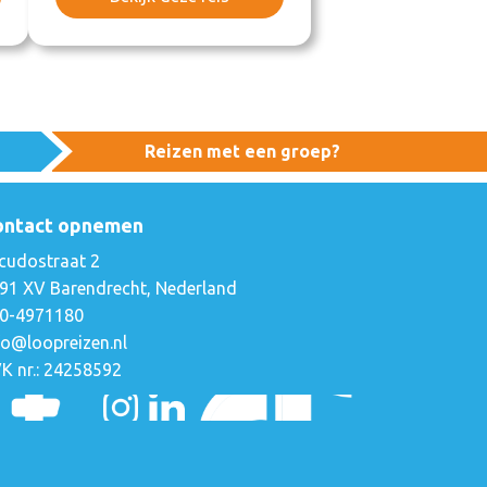
Reizen met een groep?
ontact opnemen
cudostraat 2
91 XV Barendrecht, Nederland
0-4971180
fo@loopreizen.nl
K nr.: 24258592