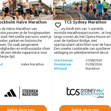
ocht
Voorinschrijving '27
ockholm Halve Marathon
TCS Sydney Marathon
s de Halve Marathon van
Sydney biedt één van ’s werelds
olm passeer je de hoogtepunten
mooiste marathonparcoursen. Je loo
 stad. Het snelle parcours voert je
langs iconen als het Opera House en
water, parken en historische
over de Harbour Bridge, met
wen. De vaak aangename
spectaculaire uitzichten over de hav
digheden en enthousiaste sfeer
Een unieke combinatie van sportieve
dit een ideale najaarsrace voor
uitdaging en adembenemend decor.
herpe tijd.
Startdatum
27/08/2026
nd
Halve Marathon
Einddatum
01/09/2026
Afstand
Marathon
Bekijk deze reis
Bekijk deze reis