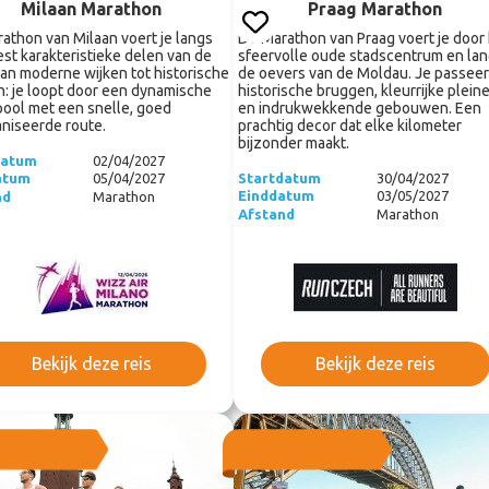
Milaan Marathon
Praag Marathon
athon van Milaan voert je langs
De Marathon van Praag voert je door
st karakteristieke delen van de
sfeervolle oude stadscentrum en la
Van moderne wijken tot historische
de oevers van de Moldau. Je passeer
n: je loopt door een dynamische
historische bruggen, kleurrijke plein
ool met een snelle, goed
en indrukwekkende gebouwen. Een
niseerde route.
prachtig decor dat elke kilometer
bijzonder maakt.
datum
02/04/2027
Startdatum
30/04/2027
atum
05/04/2027
Einddatum
03/05/2027
nd
Marathon
Afstand
Marathon
Bekijk deze reis
Bekijk deze reis