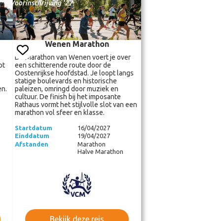
Voorinschrijving '27
Wenen Marathon
De Marathon van Wenen voert je over
pt
een schitterende route door de
Oostenrijkse hoofdstad. Je loopt langs
statige boulevards en historische
en.
paleizen, omringd door muziek en
cultuur. De finish bij het imposante
Rathaus vormt het stijlvolle slot van een
marathon vol sfeer en klasse.
Startdatum
16/04/2027
Einddatum
19/04/2027
Afstanden
Marathon
Halve Marathon
Bekijk deze reis