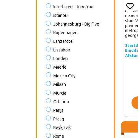
Interlaken - Jungfrau
De Mar
Istanbul
de mee
stad. 
Johannesburg - Big Five
pleine
metrop
Kopenhagen
georga
Lanzarote
Start
Lissabon
Eindd
Afsta
Londen
Madrid
Mexico City
Milaan
Murcia
Orlando
Parijs
Praag
Reykjavik
Rome