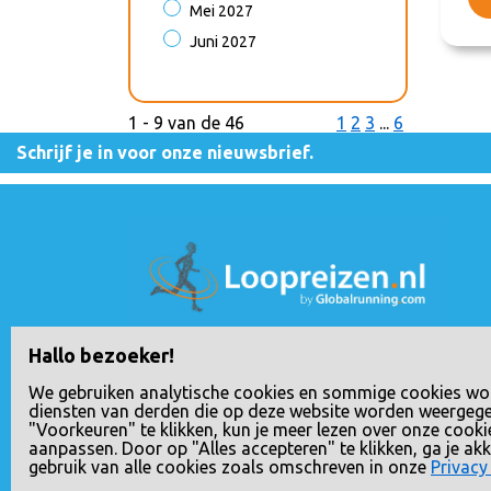
Mei 2027
Juni 2027
1 - 9 van de 46
1
2
3
...
6
Schrijf je in voor onze nieuwsbrief.
Loopreizen is een handelsnaam van Rho Delt
Hallo bezoeker!
Travel B.V., geregistreerd bij de Nederlandse
We gebruiken analytische cookies en sommige cookies wo
Kamer van Koophandel onder nummer
diensten van derden die op deze website worden weergeg
"Voorkeuren" te klikken, kun je meer lezen over onze cooki
24258592. Het BTW nummer van Rho Delta
aanpassen. Door op "Alles accepteren" te klikken, ga je a
Travel B.V. is NL807833617B01.
gebruik van alle cookies zoals omschreven in onze
Privacy