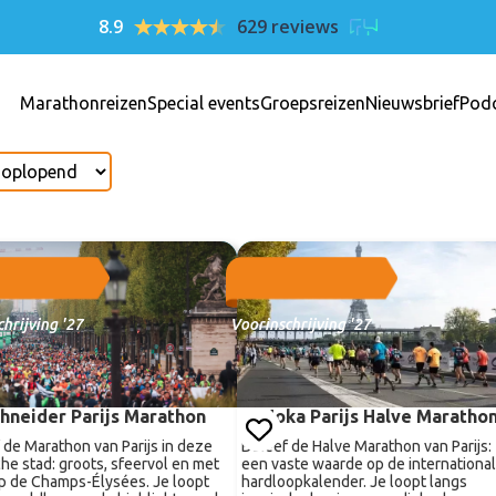
8.9
629 reviews
Marathonreizen
Special events
Groepsreizen
Nieuwsbrief
Pod
hrijving '27
Voorinschrijving '27
hneider Parijs Marathon
Hoka Parijs Halve Maratho
 de Marathon van Parijs in deze
Beleef de Halve Marathon van Parijs:
che stad: groots, sfeervol en met
een vaste waarde op de internationa
op de Champs-Élysées. Je loopt
hardloopkalender. Je loopt langs