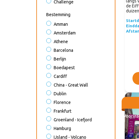
langs 
Challenge
de Eif
duizen
Bestemming
Start
Amman
Eindd
Afsta
Amsterdam
Athene
Barcelona
Berlijn
Boedapest
Cardiff
China - Great Wall
Dublin
Florence
Frankfurt
Voorinsc
Groenland - Icefjord
Hamburg
IJsland - Volcano