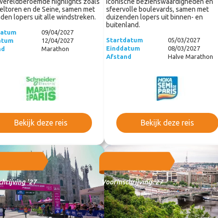
wereldberoemde highlights zoals
iconische bezienswaardigheden en
feltoren en de Seine, samen met
sfeervolle boulevards, samen met
den lopers uit alle windstreken.
duizenden lopers uit binnen- en
buitenland.
datum
09/04/2027
Startdatum
05/03/2027
atum
12/04/2027
Einddatum
08/03/2027
nd
Marathon
Afstand
Halve Marathon
Bekijk deze reis
Bekijk deze reis
hrijving '27
Voorinschrijving '27