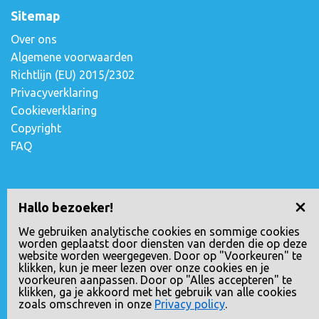
Sitemap
Over ons
Algemene voorwaarden
Richtlijn (EU) 2015/2302
Privacyverklaring
Cookieverklaring
Copyright
FAQ
Contact opnemen
Hallo bezoeker!
Escudostraat 2
We gebruiken analytische cookies en sommige cookies
worden geplaatst door diensten van derden die op deze
2991 XV Barendrecht, Nederland
website worden weergegeven. Door op "Voorkeuren" te
010-4971180
klikken, kun je meer lezen over onze cookies en je
voorkeuren aanpassen. Door op "Alles accepteren" te
info@loopreizen.nl
klikken, ga je akkoord met het gebruik van alle cookies
KVK nr.: 24258592
zoals omschreven in onze
Privacy policy
.