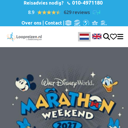
010-4971180
Reisadvies nodig?
8.9
629 reviews
Over ons
Contact