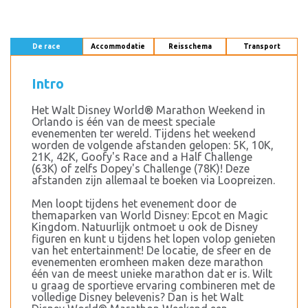
De race
Accommodatie
Reisschema
Transport
Intro
Het Walt Disney World® Marathon Weekend in
Orlando is één van de meest speciale
evenementen ter wereld. Tijdens het weekend
worden de volgende afstanden gelopen: 5K, 10K,
21K, 42K, Goofy's Race and a Half Challenge
(63K) of zelfs Dopey's Challenge (78K)! Deze
afstanden zijn allemaal te boeken via Loopreizen.
Men loopt tijdens het evenement door de
themaparken van World Disney: Epcot en Magic
Kingdom. Natuurlijk ontmoet u ook de Disney
figuren en kunt u tijdens het lopen volop genieten
van het entertainment! De locatie, de sfeer en de
evenementen eromheen maken deze marathon
één van de meest unieke marathon dat er is. Wilt
u graag de sportieve ervaring combineren met de
volledige Disney belevenis? Dan is het Walt