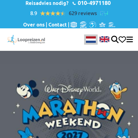
010-4971180
Reisadvies nodig?
8.9
629 reviews
Over ons
Contact