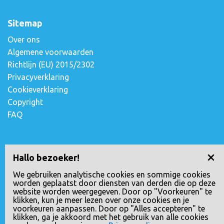
Sitemap
Over ons
Algemene voorwaarden
Richtlijn (EU) 2015/2302
Privacyverklaring
Cookieverklaring
Copyright
FAQ
Contact opnemen
Hallo bezoeker!
Escudostraat 2
We gebruiken analytische cookies en sommige cookies
worden geplaatst door diensten van derden die op deze
2991 XV Barendrecht, Nederland
website worden weergegeven. Door op "Voorkeuren" te
010-4971180
klikken, kun je meer lezen over onze cookies en je
voorkeuren aanpassen. Door op "Alles accepteren" te
info@loopreizen.nl
klikken, ga je akkoord met het gebruik van alle cookies
KVK nr.: 24258592