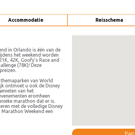
Accommodatie
Reisschema
d in Orlando is één van de
Tijdens het weekend worden
 21K, 42K, Goofy's Race and
hallenge (78K)! Deze
preizen.
e themaparken van World
ijk ontmoet u ook de Disney
genieten van het
de evenementen eromheen
ieke marathon dat er is.
neren met de volledige Disney
d® Marathon Weekend een
Parc