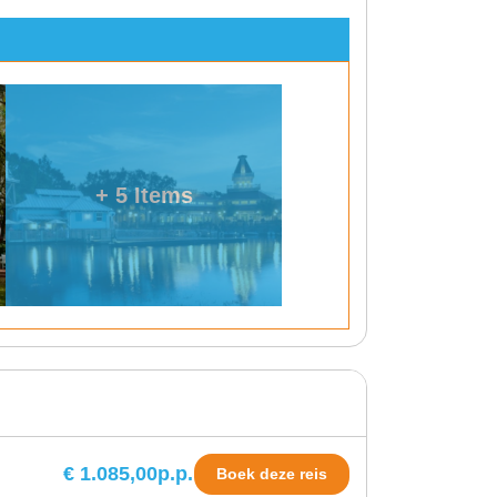
+ 5 Items
€ 1.085,00
p.p.
Boek deze reis