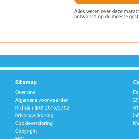
Alles weten over deze marat
antwoord op de meeste geste
Sitemap
C
Over ons
Es
Algemene voorwaarden
29
Richtlijn (EU) 2015/2302
01
Privacyverklaring
in
a
Cookieverklaring
KV
Copyright
FAQ