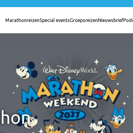
Marathonreizen
Special events
Groepsreizen
Nieuwsbrief
Pod
thon