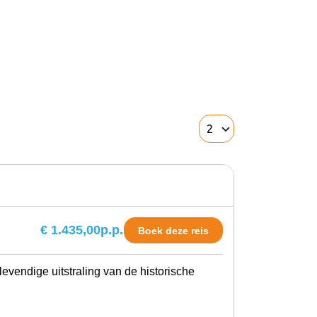
€ 1.435,00
p.p.
Boek deze reis
evendige uitstraling van de historische
.