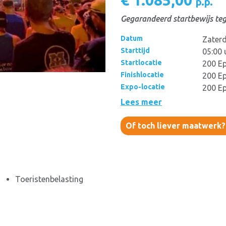
€ 1.085,00
p.p.
Gegarandeerd startbewijs teg
Datum
Zaterd
Starttijd
05:00 
Startlocatie
200 Ep
Finishlocatie
200 Ep
Expo-locatie
200 Ep
Lees meer
Of toch liever maatwerk
Toeristenbelasting