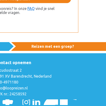
honreis? In onze
FAQ
vind je snel
lde vragen.
Reizen met een groep?
ontact opnemen
cudostraat 2
91 XV Barendrecht, Nederland
0-4971180
fo@loopreizen.nl
K nr.: 24258592