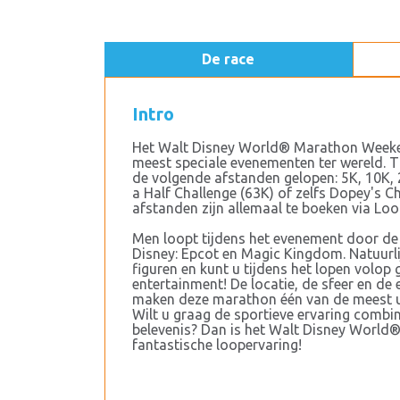
De race
Intro
Het Walt Disney World® Marathon Weeken
meest speciale evenementen ter wereld. 
de volgende afstanden gelopen: 5K, 10K,
a Half Challenge (63K) of zelfs Dopey's C
afstanden zijn allemaal te boeken via Loo
Men loopt tijdens het evenement door d
Disney: Epcot en Magic Kingdom. Natuurl
figuren en kunt u tijdens het lopen volop 
entertainment! De locatie, de sfeer en 
maken deze marathon één van de meest un
Wilt u graag de sportieve ervaring combi
belevenis? Dan is het Walt Disney Worl
fantastische loopervaring!