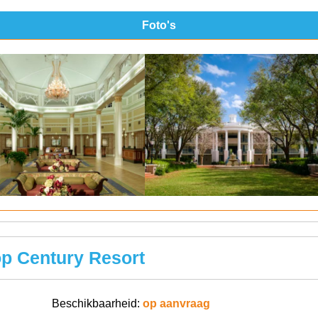
Foto's
op Century Resort
Beschikbaarheid:
op aanvraag