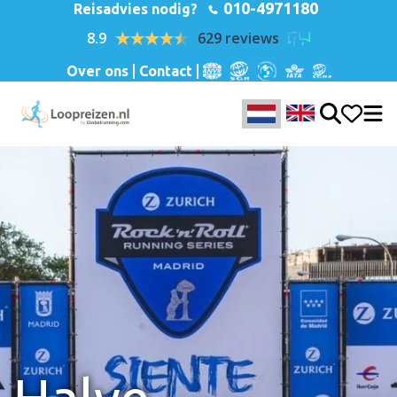
010-4971180
Reisadvies nodig?
8.9
629 reviews
Over ons
Contact