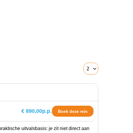
€ 890,00
p.p.
Boek deze reis
ktische uitvalsbasis: je zit niet direct aan