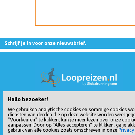
Schrijf je in voor onze nieuwsbrief.
Loopreizen is een handelsnaam van Rho Delt
Hallo bezoeker!
Travel B.V., geregistreerd bij de Nederlandse
We gebruiken analytische cookies en sommige cookies wo
Kamer van Koophandel onder nummer
diensten van derden die op deze website worden weergeg
"Voorkeuren" te klikken, kun je meer lezen over onze cooki
24258592. Het BTW nummer van Rho Delta
aanpassen. Door op "Alles accepteren" te klikken, ga je a
Travel B.V. is NL807833617B01.
gebruik van alle cookies zoals omschreven in onze
Privacy