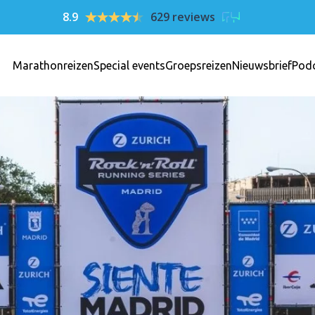
8.9
629 reviews
Marathonreizen
Special events
Groepsreizen
Nieuwsbrief
Pod