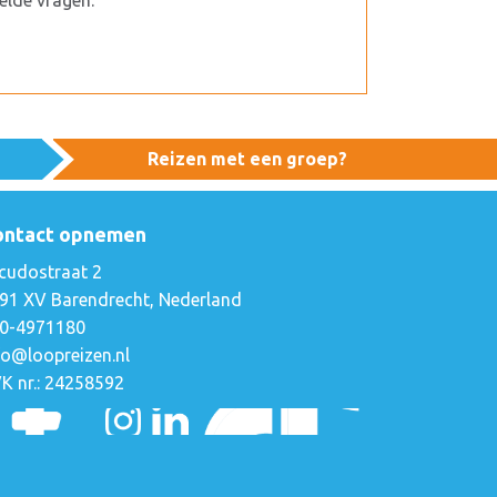
lde vragen.
Reizen met een groep?
ontact opnemen
cudostraat 2
91 XV Barendrecht, Nederland
0-4971180
fo@loopreizen.nl
K nr.: 24258592