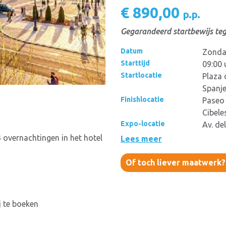
€ 890,00
p.p.
Gegarandeerd startbewijs teg
Datum
Zondag
Starttijd
09:00 
Startlocatie
Plaza 
Spanj
Finishlocatie
Paseo 
Cibele
Expo-locatie
Av. de
 overnachtingen in het hotel
Lees meer
Of toch liever maatwerk
j te boeken