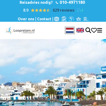
010-4971180
Reisadvies nodig?
8.9
629 reviews
Over ons
Contact