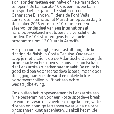
zon, zonder meteen een halve of hele marathon
te lopen? De Lanzarote 10K is een mooie kans
om sportief het jaar af te sluiten op de
Canarische Eilanden. Tijdens de Font Vella
Lanzarote International Marathon op zaterdag 5
december 2026 vormt de 10 kilometer een
sfeervol onderdeel van een internationaal
hardloopweekend met lopers uit verschillende
landen. De 10K start volgens het actuele
programma om 12:00 uur in Arrecife.
Het parcours brengt je over asfalt langs de kust
richting de finish in Costa Teguise. Onderweg
loop je met uitzicht op de Atlantische Oceaan, de
promenade en het open vulkanische landschap
dat Lanzarote zo herkenbaar maakt. De route is
goed te doen voor recreatieve lopers, maar door
de ligging aan zee, de wind en enkele lichte
hoogteverschillen blijft het een echte
wedstrijdbeleving.
Ook buiten het loopevenement is Lanzarote een
fijne bestemming voor een korte sportieve break.
Je vindt er zwarte lavavelden, ruige kusten, witte
dorpen en zonnige terrassen waar je na de race
ontspannen kunt nagenieten. Dankzij het milde