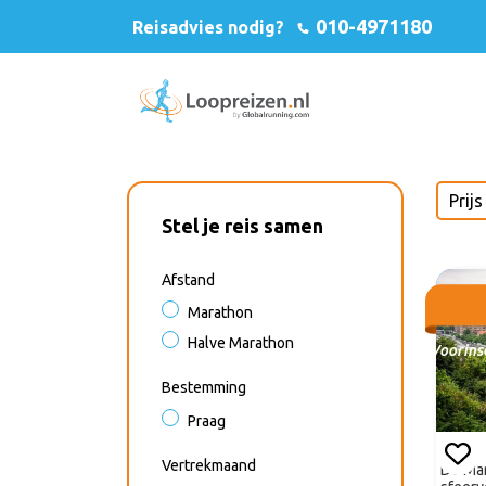
010-4971180
Reisadvies nodig?
Stel je reis samen
Afstand
Marathon
Halve Marathon
Voorinsc
Bestemming
Praag
Vertrekmaand
De Mar