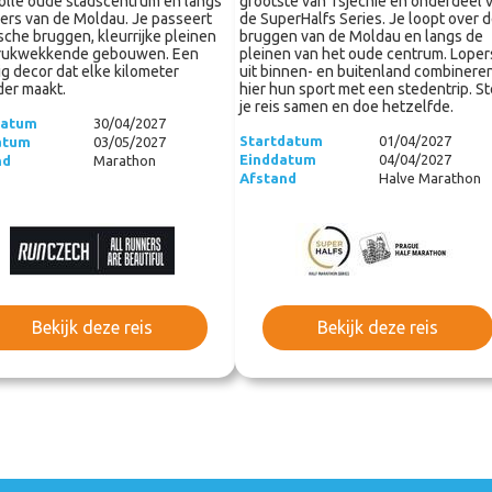
olle oude stadscentrum en langs
grootste van Tsjechië en onderdeel 
ers van de Moldau. Je passeert
de SuperHalfs Series. Je loopt over 
ische bruggen, kleurrijke pleinen
bruggen van de Moldau en langs de
drukwekkende gebouwen. Een
pleinen van het oude centrum. Loper
ig decor dat elke kilometer
uit binnen- en buitenland combinere
der maakt.
hier hun sport met een stedentrip. St
je reis samen en doe hetzelfde.
datum
30/04/2027
Startdatum
01/04/2027
atum
03/05/2027
Einddatum
04/04/2027
nd
Marathon
Afstand
Halve Marathon
Bekijk deze reis
Bekijk deze reis