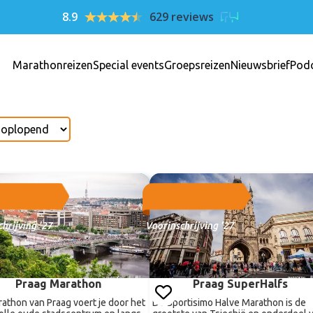
8.9
629 reviews
Marathonreizen
Special events
Groepsreizen
Nieuwsbrief
Pod
hrijving '27
Voorinschrijving '27
Praag Marathon
Praag SuperHalfs
athon van Praag voert je door het
De Sportisimo Halve Marathon is de