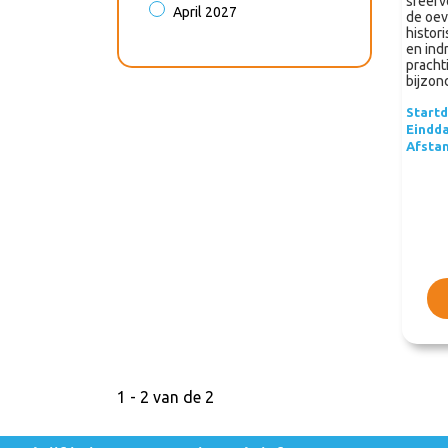
sfeerv
April 2027
de oev
histor
en in
pracht
bijzon
Start
Eindd
Afsta
1 - 2 van de 2