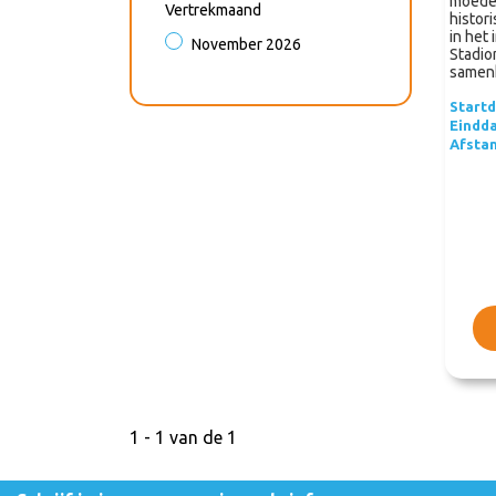
moeder
Vertrekmaand
histori
in het
November 2026
Stadio
samen
Start
Eindd
Afsta
1 - 1 van de 1