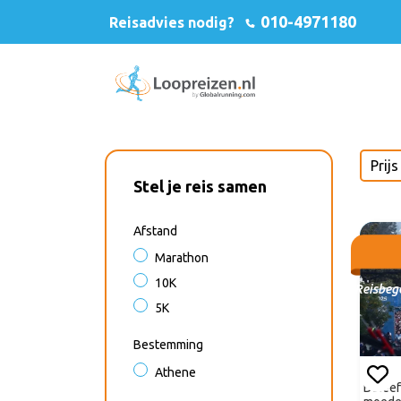
010-4971180
Reisadvies nodig?
Stel je reis samen
Afstand
Marathon
10K
Reisbeg
5K
Bestemming
Athene
Beleef