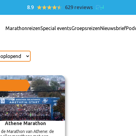
8.9
629 reviews
Marathonreizen
Special events
Groepsreizen
Nieuwsbrief
Pod
eleiding
Athene Marathon
 de Marathon van Athene: de