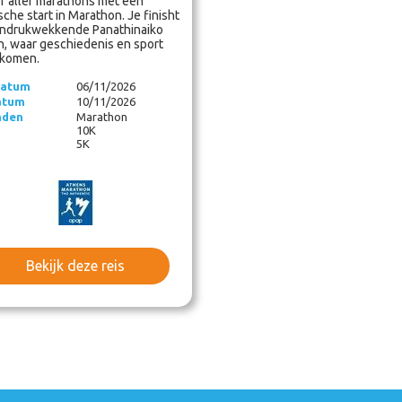
 aller marathons met een
sche start in Marathon. Je finisht
 indrukwekkende Panathinaiko
n, waar geschiedenis en sport
komen.
datum
06/11/2026
atum
10/11/2026
nden
Marathon
10K
5K
Bekijk deze reis