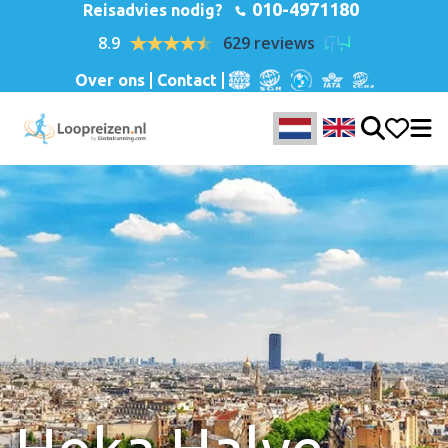
010-4971180
Reisadvies nodig?
8.9
629 reviews
Over ons
Contact