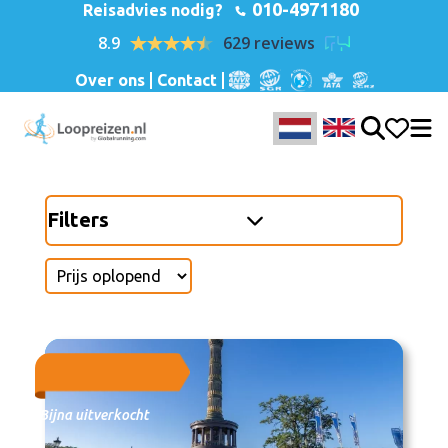
010-4971180
Reisadvies nodig?
8.9
629 reviews
Over ons
Contact
Filters
Bijna uitverkocht