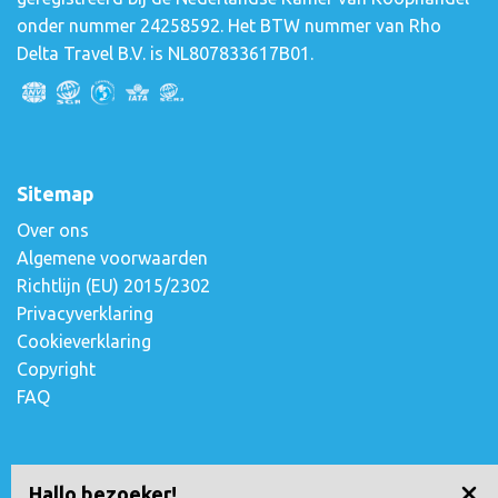
onder nummer 24258592. Het BTW nummer van Rho
Delta Travel B.V. is NL807833617B01.
Sitemap
Over ons
Algemene voorwaarden
Richtlijn (EU) 2015/2302
Privacyverklaring
Cookieverklaring
Copyright
FAQ
Contact opnemen
Hallo bezoeker!