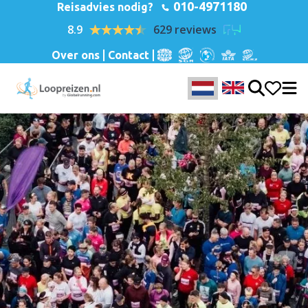
010-4971180
Reisadvies nodig?
8.9
629 reviews
Over ons
Contact