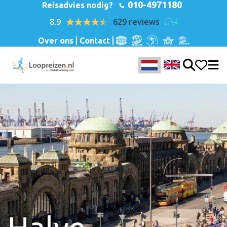
010-4971180
Reisadvies nodig?
8.9
629 reviews
Over ons
Contact