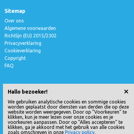
Sitemap
Over ons
Algemene voorwaarden
Richtlijn (EU) 2015/2302
Privacyverklaring
Cookieverklaring
Copyright
FAQ
Contact opnemen
Hallo bezoeker!
Escudostraat 2
We gebruiken analytische cookies en sommige cookies
worden geplaatst door diensten van derden die op deze
2991 XV Barendrecht, Nederland
website worden weergegeven. Door op "Voorkeuren" te
010-4971180
klikken, kun je meer lezen over onze cookies en je
voorkeuren aanpassen. Door op "Alles accepteren" te
info@loopreizen.nl
klikken, ga je akkoord met het gebruik van alle cookies
KVK nr.: 24258592
zoals omschreven in onze
Privacy policy
.