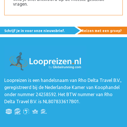
vragen.
Schrijf je in voor onze nieuwsbrief.
Reizen met een groep?
Loopreizen is een handelsnaam van Rho Delta Travel B.V.,
geregistreerd bij de Nederlandse Kamer van Koophandel
onder nummer 24258592. Het BTW nummer van Rho
Delta Travel B.V. is NL807833617B01.