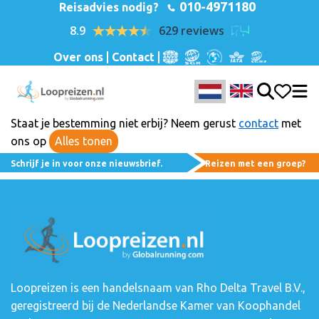
010-4971180
Reisadvies nodig?
8.9
629 reviews
Over ons
Contact
Staat je bestemming niet erbij? Neem gerust
contact
met
ons op
Alles tonen
Schrijf je in voor onze nieuwsbrief.
Reizen met een groep?
Loopreizen is een handelsnaam van Rho Delta Travel B.V.,
geregistreerd bij de Nederlandse Kamer van Koophandel