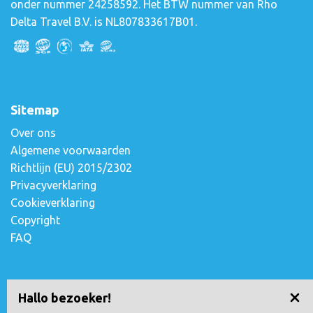
onder nummer 24258592. Het BTW nummer van Rho
Delta Travel B.V. is NL807833617B01.
Sitemap
Over ons
Algemene voorwaarden
Richtlijn (EU) 2015/2302
Privacyverklaring
Cookieverklaring
Copyright
FAQ
Contact opnemen
Hallo bezoeker!