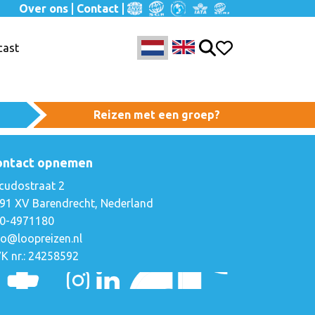
Over ons
Contact
cast
Reizen met een groep?
ontact opnemen
cudostraat 2
91 XV Barendrecht, Nederland
0-4971180
fo@loopreizen.nl
K nr.: 24258592