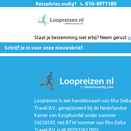
010-4971180
Reisadvies nodig?
Staat je bestemming niet erbij? Neem gerust
c
Schrijf je in voor onze nieuwsbrief.
Loopreizen is een handelsnaam van Rho Delt
Travel B.V., geregistreerd bij de Nederlandse
Kamer van Koophandel onder nummer
24258592. Het BTW nummer van Rho Delta
Travel B.V. is NL807833617B01.