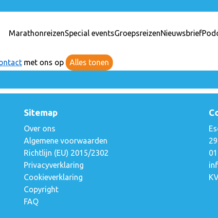
Marathonreizen
Special events
Groepsreizen
Nieuwsbrief
Pod
ontact
met ons op
Alles tonen
Sitemap
C
Over ons
Es
Algemene voorwaarden
29
Richtlijn (EU) 2015/2302
01
Privacyverklaring
in
a
Cookieverklaring
KV
Copyright
FAQ