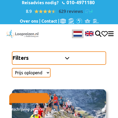
010-4971180
Reisadvies nodig?
8.9
629 reviews
Over ons
Contact
Filters
Inschrijving gesloten