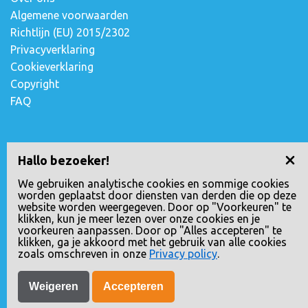
Algemene voorwaarden
Richtlijn (EU) 2015/2302
Privacyverklaring
Cookieverklaring
Copyright
FAQ
Contact opnemen
Hallo bezoeker!
Escudostraat 2
We gebruiken analytische cookies en sommige cookies
worden geplaatst door diensten van derden die op deze
2991 XV Barendrecht, Nederland
website worden weergegeven. Door op "Voorkeuren" te
010-4971180
klikken, kun je meer lezen over onze cookies en je
voorkeuren aanpassen. Door op "Alles accepteren" te
info@loopreizen.nl
klikken, ga je akkoord met het gebruik van alle cookies
KVK nr.: 24258592
zoals omschreven in onze
Privacy policy
.
Weigeren
Accepteren