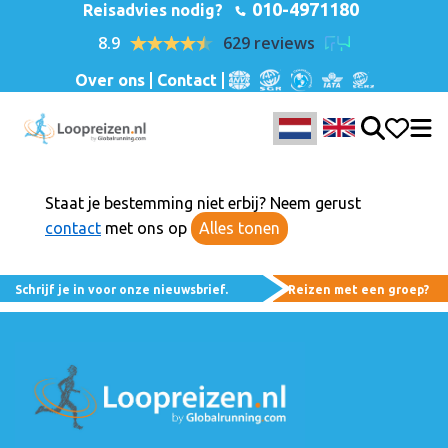
010-4971180
Reisadvies nodig?
8.9
629 reviews
Over ons
Contact
Staat je bestemming niet erbij? Neem gerust
contact
met ons op
Alles tonen
Schrijf je in voor onze nieuwsbrief.
Reizen met een groep?