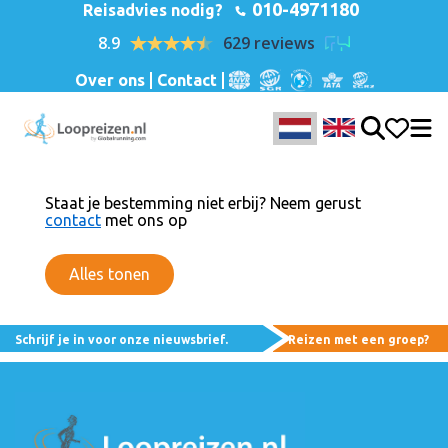
010-4971180
Reisadvies nodig?
8.9
629 reviews
Over ons
Contact
Staat je bestemming niet erbij? Neem gerust
contact
met ons op
Alles tonen
Schrijf je in voor onze nieuwsbrief.
Reizen met een groep?