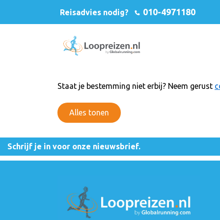
010-4971180
Reisadvies nodig?
Staat je bestemming niet erbij? Neem gerust
c
Alles tonen
Schrijf je in voor onze nieuwsbrief.