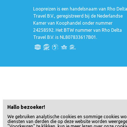
Loopreizen is een handelsnaam van Rho Delt
Travel B.V., geregistreerd bij de Nederlandse
Kamer van Koophandel onder nummer
24258592. Het BTW nummer van Rho Delta
Travel B.V. is NL807833617B01.
Hallo bezoeker!
We gebruiken analytische cookies en sommige cookies wo
diensten van derden die op deze website worden weergeg
"Voorkeuren" te klikken, kun je meer lezen over onze cooki