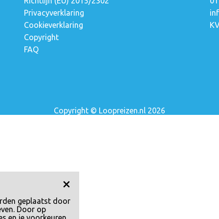
Richtlijn (EU) 2015/2302
01
Privacyverklaring
in
a
Cookieverklaring
KV
Copyright
FAQ
Copyright © Loopreizen.nl 2026
rden geplaatst door
even. Door op
es en je voorkeuren