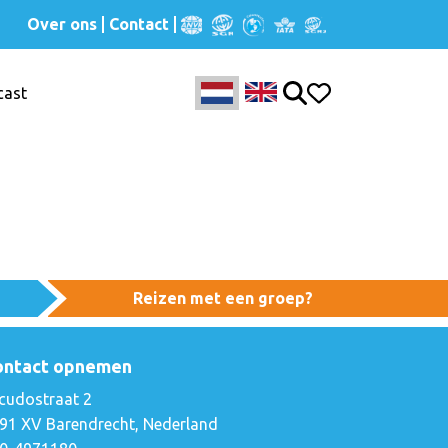
Over ons
Contact
cast
Reizen met een groep?
ontact opnemen
cudostraat 2
91 XV Barendrecht, Nederland