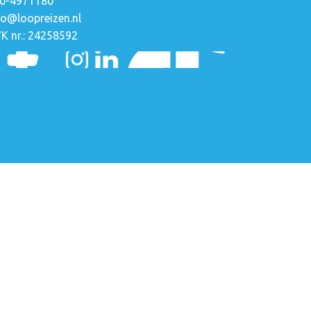
0-4971180
fo@loopreizen.nl
K nr.: 24258592