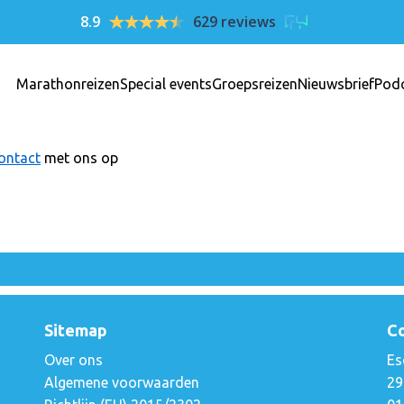
8.9
629 reviews
Marathonreizen
Special events
Groepsreizen
Nieuwsbrief
Pod
ontact
met ons op
Sitemap
C
Over ons
Es
Algemene voorwaarden
29