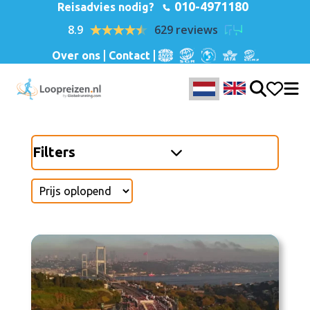
010-4971180
Reisadvies nodig?
8.9
629 reviews
Over ons
Contact
Filters