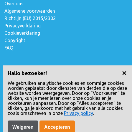
Over ons
Algemene voorwaarden
Richtlijn (EU) 2015/2302
Privacyverklaring
Cookieverklaring
Copyright
FAQ
Contact opnemen
Hallo bezoeker!
Escudostraat 2
We gebruiken analytische cookies en sommige cookies
worden geplaatst door diensten van derden die op deze
2991 XV Barendrecht, Nederland
website worden weergegeven. Door op "Voorkeuren" te
010-4971180
klikken, kun je meer lezen over onze cookies en je
voorkeuren aanpassen. Door op "Alles accepteren" te
info@loopreizen.nl
klikken, ga je akkoord met het gebruik van alle cookies
KVK nr.: 24258592
zoals omschreven in onze
Privacy policy
.
Weigeren
Accepteren