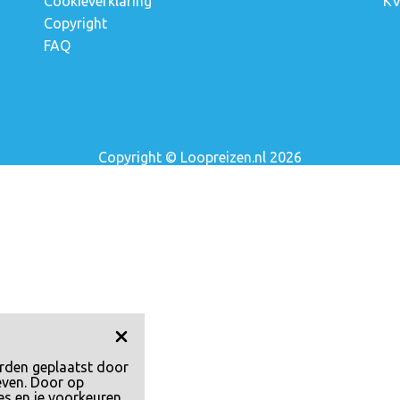
Cookieverklaring
KV
Copyright
FAQ
Copyright © Loopreizen.nl 2026
rden geplaatst door
even. Door op
es en je voorkeuren