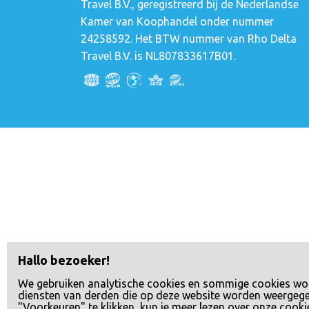
Travel B.V., geregistreerd bij de Nederlandse
Kamer van Koophandel onder nummer
24258592. Het BTW nummer van Rho Delta
Travel B.V. is NL807833617B01.
Hallo bezoeker!
We gebruiken analytische cookies en sommige cookies wo
diensten van derden die op deze website worden weergeg
"Voorkeuren" te klikken, kun je meer lezen over onze cooki