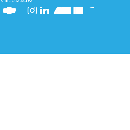
K nr.: 24258592