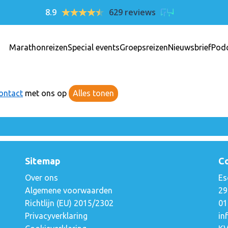
8.9
629 reviews
Marathonreizen
Special events
Groepsreizen
Nieuwsbrief
Pod
ontact
met ons op
Alles tonen
Sitemap
C
Over ons
Es
Algemene voorwaarden
29
Richtlijn (EU) 2015/2302
01
Privacyverklaring
in
a