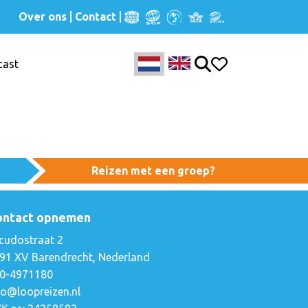
Over ons
Contact
cast
Reizen met een groep?
ontact opnemen
cudostraat 2
91 XV Barendrecht, Nederland
0-4971180
fo@loopreizen.nl