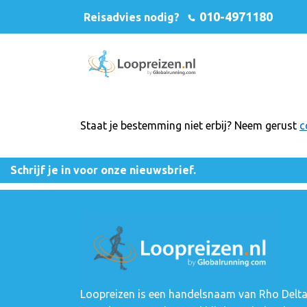
010-4971180
Reisadvies nodig?
Staat je bestemming niet erbij? Neem gerust
c
Schrijf je in voor onze nieuwsbrief.
Loopreizen is een handelsnaam van Rho Delt