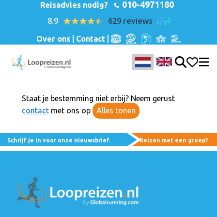
010-4971180
Reisadvies nodig?
8.9
629 reviews
Over ons
Contact
Staat je bestemming niet erbij? Neem gerust
contact
met ons op
Alles tonen
Schrijf je in voor onze nieuwsbrief.
Reizen met een groep?