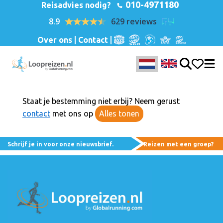
010-4971180
Reisadvies nodig?
8.9
629 reviews
Over ons
Contact
Staat je bestemming niet erbij? Neem gerust
contact
met ons op
Alles tonen
Schrijf je in voor onze nieuwsbrief.
Reizen met een groep?