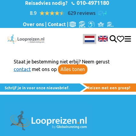
010-4971180
Reisadvies nodig?
8.9
629 reviews
Over ons
Contact
Staat je bestemming niet erbij? Neem gerust
contact
met ons op
Alles tonen
Schrijf je in voor onze nieuwsbrief.
Reizen met een groep?