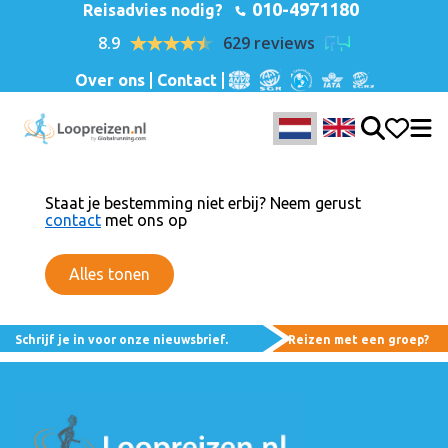
010-4971180
Reisadvies nodig?
8.9
629 reviews
Over ons
Contact
Staat je bestemming niet erbij? Neem gerust
contact
met ons op
Alles tonen
Schrijf je in voor onze nieuwsbrief.
Reizen met een groep?