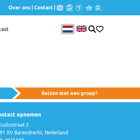
Over ons
Contact
cast
Reizen met een groep?
ontact opnemen
cudostraat 2
91 XV Barendrecht, Nederland