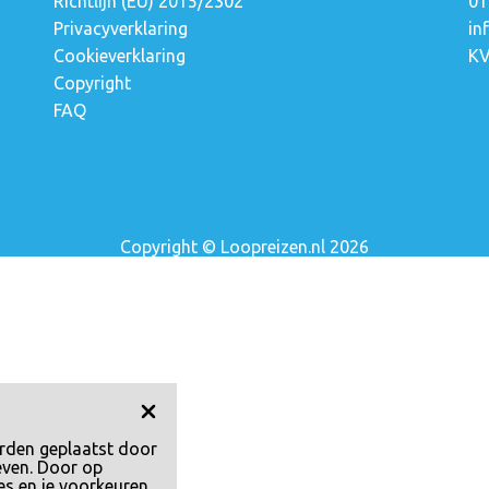
Richtlijn (EU) 2015/2302
01
Privacyverklaring
in
a
Cookieverklaring
KV
Copyright
FAQ
Copyright © Loopreizen.nl 2026
rden geplaatst door
even. Door op
es en je voorkeuren