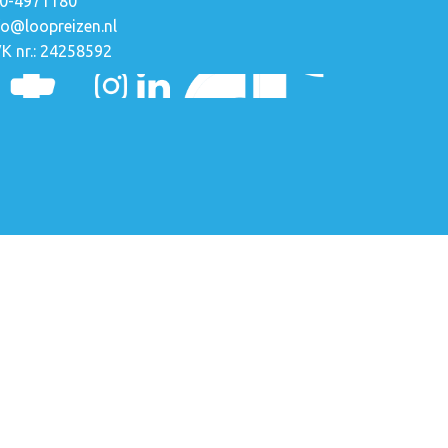
0-4971180
fo@loopreizen.nl
K nr.: 24258592