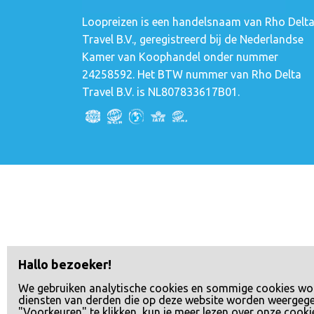
Loopreizen is een handelsnaam van Rho Delt
Travel B.V., geregistreerd bij de Nederlandse
Kamer van Koophandel onder nummer
24258592. Het BTW nummer van Rho Delta
Travel B.V. is NL807833617B01.
Hallo bezoeker!
We gebruiken analytische cookies en sommige cookies wo
diensten van derden die op deze website worden weergeg
"Voorkeuren" te klikken, kun je meer lezen over onze cooki