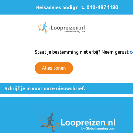
010-4971180
Reisadvies nodig?
Staat je bestemming niet erbij? Neem gerust
c
Alles tonen
Schrijf je in voor onze nieuwsbrief.