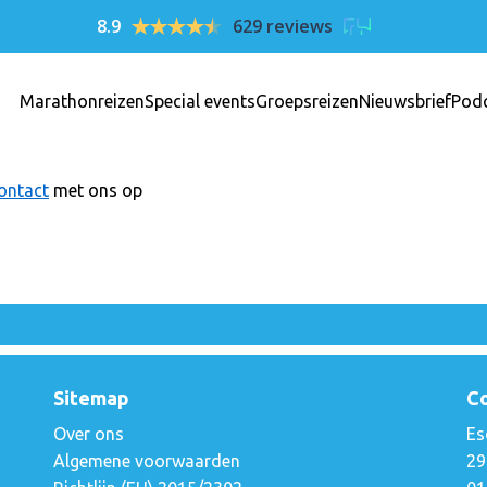
8.9
629 reviews
Marathonreizen
Special events
Groepsreizen
Nieuwsbrief
Pod
ontact
met ons op
Sitemap
C
Over ons
Es
Algemene voorwaarden
29