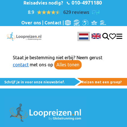
010-4971180
Reisadvies nodig?
8.9
629 reviews
Over ons
Contact
Staat je bestemming niet erbij? Neem gerust
contact
met ons op
Alles tonen
Schrijf je in voor onze nieuwsbrief.
Reizen met een groep?