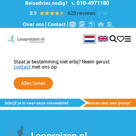
010-4971180
Reisadvies nodig?
8.9
629 reviews
Over ons
Contact
Staat je bestemming niet erbij? Neem gerust
contact
met ons op
Alles tonen
Schrijf je in voor onze nieuwsbrief.
Reizen met een groep?