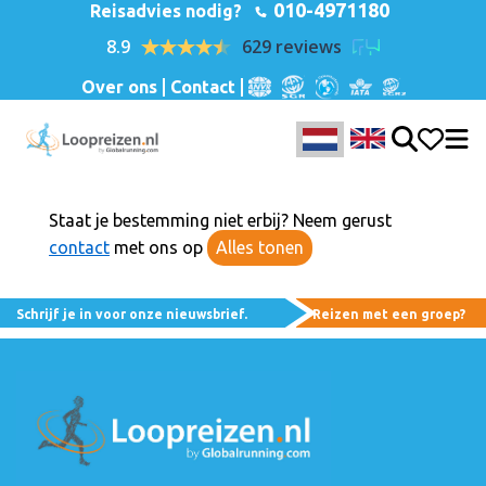
010-4971180
Reisadvies nodig?
8.9
629 reviews
Over ons
Contact
Staat je bestemming niet erbij? Neem gerust
contact
met ons op
Alles tonen
Schrijf je in voor onze nieuwsbrief.
Reizen met een groep?