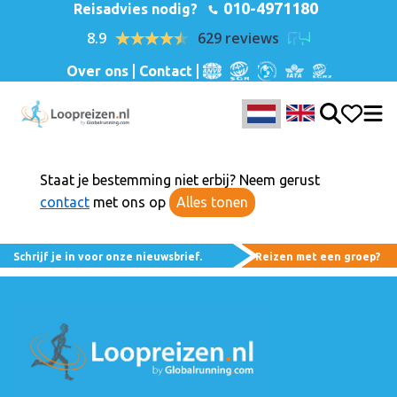
010-4971180
Reisadvies nodig?
8.9
629 reviews
Over ons
Contact
Staat je bestemming niet erbij? Neem gerust
contact
met ons op
Alles tonen
Schrijf je in voor onze nieuwsbrief.
Reizen met een groep?