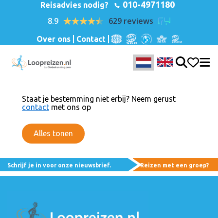
010-4971180
Reisadvies nodig?
8.9
629 reviews
Over ons
Contact
Staat je bestemming niet erbij? Neem gerust
contact
met ons op
Alles tonen
Schrijf je in voor onze nieuwsbrief.
Reizen met een groep?