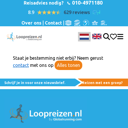
010-4971180
Reisadvies nodig?
8.9
629 reviews
Over ons
Contact
Staat je bestemming niet erbij? Neem gerust
contact
met ons op
Alles tonen
Schrijf je in voor onze nieuwsbrief.
Reizen met een groep?