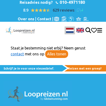
010-4971180
Reisadvies nodig?
8.9
629 reviews
Over ons
Contact
Staat je bestemming niet erbij? Neem gerust
contact
met ons op
Alles tonen
Schrijf je in voor onze nieuwsbrief.
Reizen met een groep?